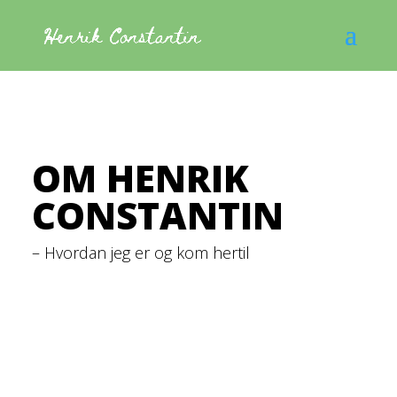
OM HENRIK
CONSTANTIN
– Hvordan jeg er og kom hertil
Hvor kunsten møder gaden
Min kunstneriske praksis begyndte i 2010 i
kunstgruppen Meek, hvor jeg arbejdede med
happenings og installationskunst i det offentlige